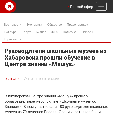
Toggl
Прямой эфир
naviga
Все новости
Экономика
Общество
Правопорядок
Культура
Спорт
Бизнес
ЖКХ
Политика
Опросы
Коронавирус
Руководители школьных музеев из
Хабаровска прошли обучение в
Центре знаний «Машук»
ОБЩЕСТВО
17:33, 11 июня 2026 года
В пятигорском Центре знаний «Машук» прошло
образовательное мероприятие «Школьные музеи со
Знанием». В нем участвовали 183 руководителя школьных
музеев из 70 регионов России. Среди участников были