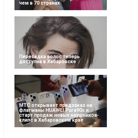
чем в 70 странах
Пересадка волос теперь
доступна в Хабаровске
МТС открывает предзаказ на
флагманы HUAWEI Pura90s и
старт продаж новых наушников-
клипс в Хабаровском крае