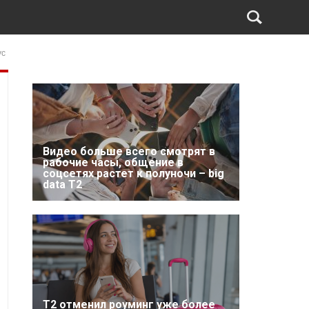
ус
Видео больше всего смотрят в
рабочие часы, общение в
соцсетях растет к полуночи – big
data T2
Т2 отменил роуминг уже более