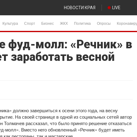
НОВОСТИ КРАЯ
LIVE
Культура
Спорт
Бизнес
ЖКХ
Политика
Опросы
Коронавир
не фуд-молл: «Речник» в
т заработать весной
ика» должно завершиться к осени этого года, на весну
ытие. На своей странице в одной из социальных сетей автор
н Толмачев рассказал, что было принято решение отказаться
уд-молл». Вместо него обновленный «Речник» будет иметь
я как рестораны, так и мастерские.