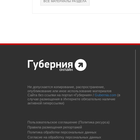
ВСЕ МАТЕРИАЛЫ РАЗДЕЛА
Не допускается копирование, распространение,
опубликование или иное использование материалов
Сайта без ссылки на портал «Губерния» /
Gubernia.com
(в
случае размещения в Интернете обязательно наличие
активной гиперссылки)
Пользовательское соглашение (Политика ресурса)
Правила размещения репортажей
Политика обработки персональных данных
Согласие на обработку персональных данных