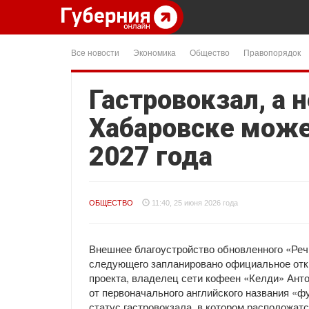
Все новости
Экономика
Общество
Правопорядок
Гастровокзал, а 
Хабаровске може
2027 года
ОБЩЕСТВО
11:40, 25 июня 2026 года
Внешнее благоустройство обновленного «Речн
следующего запланировано официальное откр
проекта, владелец сети кофеен «Келди» Анто
от первоначального английского названия «ф
статус гастровокзала, в котором расположатс