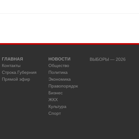
ГЛАВНАЯ
НОВОСТИ
ВЫБОРЫ — 2026
Контакты
Общество
Строка.Губерния
Политика
Прямой эфир
Экономика
Правопорядок
Бизнес
ЖКХ
Культура
Спорт