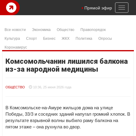
Toggl
Прямой эфир
naviga
Все новости
Экономика
Общество
Правопорядок
Культура
Спорт
Бизнес
ЖКХ
Политика
Опросы
Коронавирус
Комсомольчанин лишился балкона
из-за народной медицины
ОБЩЕСТВО
10:36, 25 июня 2026 года
В Комсомольске-на-Амуре жильцов дома на улице
Победы, 33/3 и соседних зданий напугал громкий хлопок. В
результате взрывной волны выбило раму балкона на
пятом этаже – она рухнула во двор.