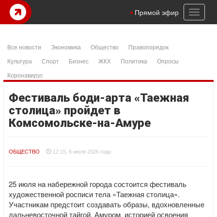
Toggl
Прямой эфир
naviga
Все новости
Экономика
Общество
Правопорядок
Культура
Спорт
Бизнес
ЖКХ
Политика
Опросы
Коронавирус
Фестиваль боди-арта «Таежная
столица» пройдет в
Комсомольске-на-Амуре
ОБЩЕСТВО
12:15, 6 июля 2026 года
25 июля на набережной города состоится фестиваль
художественной росписи тела «Таежная столица».
Участникам предстоит создавать образы, вдохновленные
дальневосточной тайгой, Амуром, историей освоения