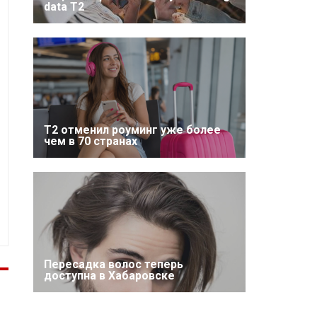
data T2
Т2 отменил роуминг уже более
чем в 70 странах
Пересадка волос теперь
доступна в Хабаровске