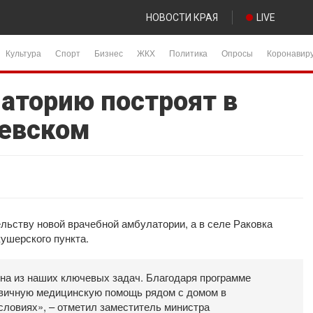
НОВОСТИ КРАЯ
LIVE
Культура
Спорт
Бизнес
ЖКХ
Политика
Опросы
Коронавир
аторию построят в
зевском
ельству новой врачебной амбулатории, а в селе Раковка
ушерского пункта.
дна из наших ключевых задач. Благодаря программе
рвичную медицинскую помощь рядом с домом в
ловиях», – отметил заместитель министра