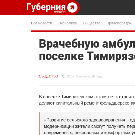
Все новости
Экономика
Общество
Правопорядок
Врачебную амбул
поселке Тимиря
ОБЩЕСТВО
12:57, 6 июля 2026 года
В поселке Тимирязевском готовятся к строит
делают капитальный ремонт фельдшерско-ак
«Развитие сельского здравоохранения – о
модернизации жители смогут получать пе
современных, безопасных и комфортных ус