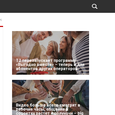
ус
Т2 перезапускает программу
«Выгодно вместе» – теперь и для
абонентов других операторов
Видео больше всего смотрят в
рабочие часы, общение в
соцсетях растет к полуночи – big