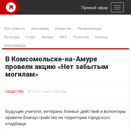
Toggl
Прямой эфир
naviga
Все новости
Экономика
Общество
Правопорядок
Культура
Спорт
Бизнес
ЖКХ
Политика
Опросы
Коронавирус
В Комсомольске-на-Амуре
провели акцию «Нет забытым
могилам»
ОБЩЕСТВО
12:27, 6 июля 2026 года
Будущие учителя, ветераны боевых действий и волонтеры
провели благоустройство на территории городского
кладбища.