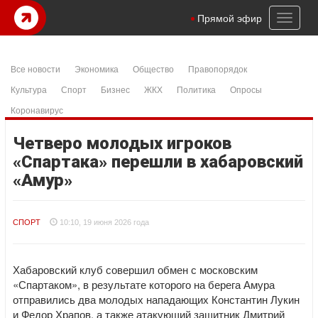
Toggl
Прямой эфир
naviga
Все новости
Экономика
Общество
Правопорядок
Культура
Спорт
Бизнес
ЖКХ
Политика
Опросы
Коронавирус
Четверо молодых игроков
«Спартака» перешли в хабаровский
«Амур»
СПОРТ
10:10, 19 июня 2026 года
Хабаровский клуб совершил обмен с московским
«Спартаком», в результате которого на берега Амура
отправились два молодых нападающих Константин Лукин
и Федор Храпов, а также атакующий защитник Дмитрий