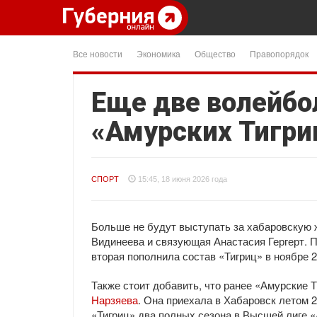
Все новости
Экономика
Общество
Правопорядок
Еще две волейбо
«Амурских Тигри
СПОРТ
15:45, 18 июня 2026 года
Больше не будут выступать за хабаровскую
Видинеева и связующая Анастасия Гергерт. 
вторая пополнила состав «Тигриц» в ноябре 2
Также стоит добавить, что ранее «Амурские 
Нарзяева
. Она приехала в Хабаровск летом 2
«Тигриц» два полных сезона в Высшей лиге «