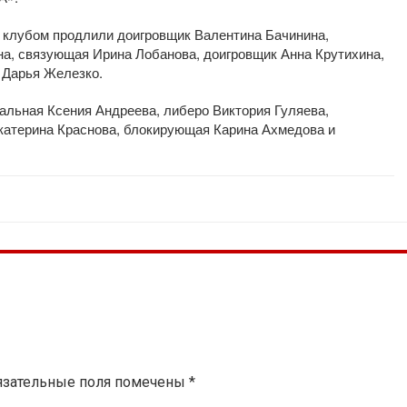
м клубом продлили доигровщик Валентина Бачинина,
а, связующая Ирина Лобанова, доигровщик Анна Крутихина,
 Дарья Железко.
альная Ксения Андреева, либеро Виктория Гуляева,
катерина Краснова, блокирующая Карина Ахмедова и
язательные поля помечены
*