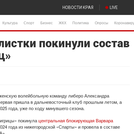
НОВОСТИ КРАЯ
LIVE
Культура
Спорт
Бизнес
ЖКХ
Политика
Опросы
Коронавир
листки покинули состав
ц»
 женскую волейбольную команду либеро Александра
Первая пришла в дальневосточный клуб прошлым летом, а
025 года, уже по ходу минувшего сезона.
Тигрицы» покинула
центральная блокирующая Варвара
024 года из нижегородской «Спарты» и провела в составе
А».