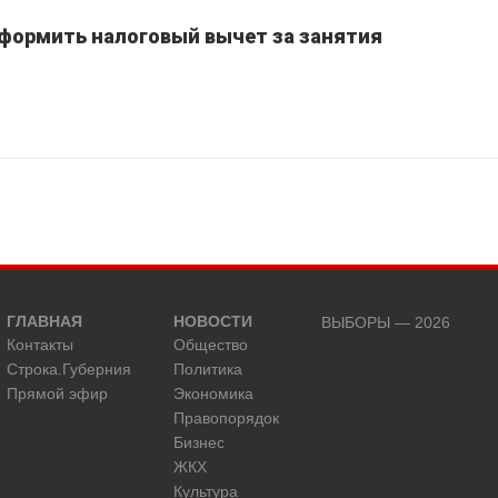
оформить налоговый вычет за занятия
ГЛАВНАЯ
НОВОСТИ
ВЫБОРЫ — 2026
Контакты
Общество
Строка.Губерния
Политика
Прямой эфир
Экономика
Правопорядок
Бизнес
ЖКХ
Культура