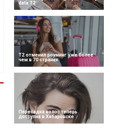
data T2
Т2 отменил роуминг уже более
чем в 70 странах
Пересадка волос теперь
доступна в Хабаровске