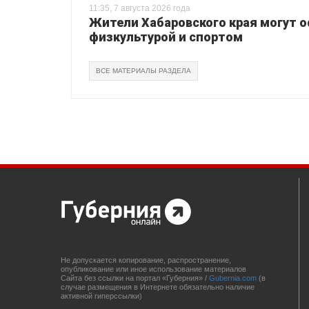
11:35, 7 августа 2026 года
Жители Хабаровского края могут 
физкультурой и спортом
ВСЕ МАТЕРИАЛЫ РАЗДЕЛА
Не допускается копирование, распространение,
опубликование или иное использование материалов
Сайта без ссылки на портал «Губерния» /
Gubernia.com
(в
случае размещения в Интернете обязательно наличие
активной гиперссылки)