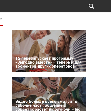
ус
Т2 перезапускает программу
«Выгодно вместе» – теперь и для
абонентов других операторов
Видео больше всего смотрят в
рабочие часы, общение в
соцсетях растет к полуночи – big