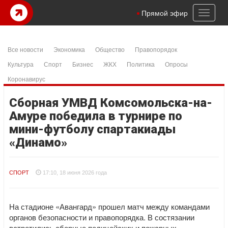
Toggl
Прямой эфир
naviga
Все новости
Экономика
Общество
Правопорядок
Культура
Спорт
Бизнес
ЖКХ
Политика
Опросы
Коронавирус
Сборная УМВД Комсомольска-на-
Амуре победила в турнире по
мини-футболу спартакиады
«Динамо»
СПОРТ
17:10, 18 июня 2026 года
На стадионе «Авангард» прошел матч между командами
органов безопасности и правопорядка. В состязании
встретились сборные полицейских и пожарных