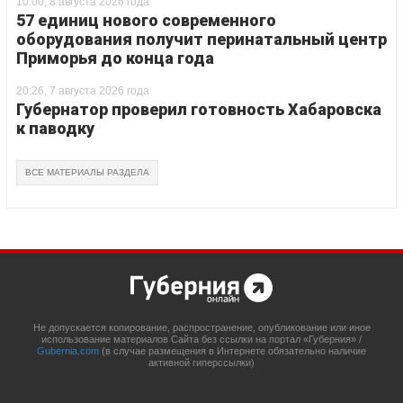
10:00, 8 августа 2026 года
57 единиц нового современного
оборудования получит перинатальный центр
Приморья до конца года
20:26, 7 августа 2026 года
Губернатор проверил готовность Хабаровска
к паводку
ВСЕ МАТЕРИАЛЫ РАЗДЕЛА
Не допускается копирование, распространение, опубликование или иное
использование материалов Сайта без ссылки на портал «Губерния» /
Gubernia.com
(в случае размещения в Интернете обязательно наличие
активной гиперссылки)