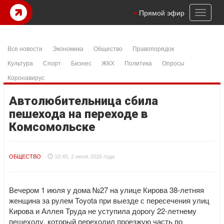
Toggl
Прямой эфир
naviga
Все новости
Экономика
Общество
Правопорядок
Культура
Спорт
Бизнес
ЖКХ
Политика
Опросы
Коронавирус
Автолюбительница сбила
пешехода на переходе в
Комсомольске
ОБЩЕСТВО
10:45, 2 июля 2026 года
Вечером 1 июля у дома №27 на улице Кирова 38-летняя
женщина за рулем Toyota при выезде с пересечения улиц
Кирова и Аллея Труда не уступила дорогу 22-летнему
пешеходу, который переходил проезжую часть по