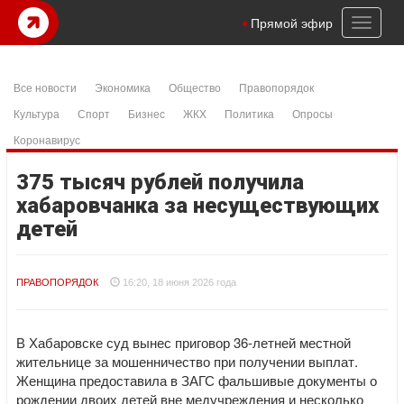
Toggl
Прямой эфир
naviga
Все новости
Экономика
Общество
Правопорядок
Культура
Спорт
Бизнес
ЖКХ
Политика
Опросы
Коронавирус
375 тысяч рублей получила
хабаровчанка за несуществующих
детей
ПРАВОПОРЯДОК
16:20, 18 июня 2026 года
В Хабаровске суд вынес приговор 36-летней местной
жительнице за мошенничество при получении выплат.
Женщина предоставила в ЗАГС фальшивые документы о
рождении двоих детей вне медучреждения и несколько