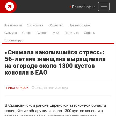
Toggl
Прямой эфир
naviga
Все новости
Экономика
Общество
Правопорядок
Культура
Спорт
Бизнес
ЖКХ
Политика
Опросы
Коронавирус
«Снимала накопившийся стресс»:
56-летняя женщина выращивала
на огороде около 1300 кустов
конопли в ЕАО
ПРАВОПОРЯДОК
13:50, 18 июня 2026 года
В Смидовичском районе Еврейской автономной области
полицейские обнаружили около 1300 кустов конопли в
огороде частного дома. Хозяйкой участка оказалась