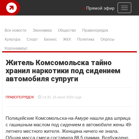
Toggl
Прямой эфир
naviga
Все новости
Экономика
Общество
Правопорядок
Культура
Спорт
Бизнес
ЖКХ
Политика
Опросы
Коронавирус
Житель Комсомольска тайно
хранил наркотики под сидением
автомобиля супруги
ПРАВОПОРЯДОК
14:30, 18 июня 2026 года
Полицейские Комсомольска-на-Амуре нашли два шприца
с гашишным маслом под сидением в автомобиле жены 49-
летнего местного жителя. Женщина ничего не знала.
Общая масса смеси составила 88,5 грамма. Возбуждено