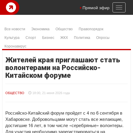
Toggl
Прямой эфир
naviga
Все новости
Экономика
Общество
Правопорядок
Культура
Спорт
Бизнес
ЖКХ
Политика
Опросы
Коронавирус
Жителей края приглашают стать
волонтерами на Российско-
Китайском форуме
ОБЩЕСТВО
18:00, 21 июня 2026 года
Российско-Китайский форум пройдет с 4 по 6 сентября в
Хабаровске. Добровольцами могут стать все желающие,
достигшие 16 лет, в том числе «серебряные» волонтеры.
Для участия необходимо зарегистрироваться на