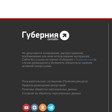
Не допускается копирование, распространение,
опубликование или иное использование материалов
Сайта без ссылки на портал «Губерния» /
Gubernia.com
(в
случае размещения в Интернете обязательно наличие
активной гиперссылки)
Пользовательское соглашение (Политика ресурса)
Правила размещения репортажей
Политика обработки персональных данных
Согласие на обработку персональных данных