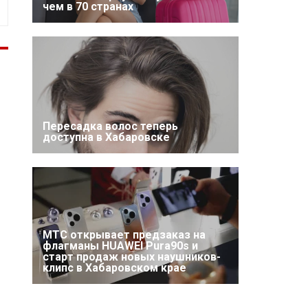
чем в 70 странах
Пересадка волос теперь
доступна в Хабаровске
МТС открывает предзаказ на
флагманы HUAWEI Pura90s и
старт продаж новых наушников-
клипс в Хабаровском крае