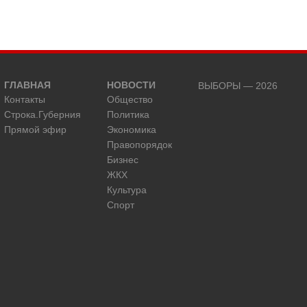
ГЛАВНАЯ
НОВОСТИ
ВЫБОРЫ — 2026
Контакты
Общество
Строка.Губерния
Политика
Прямой эфир
Экономика
Правопорядок
Бизнес
ЖКХ
Культура
Спорт