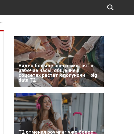
ус
Видео больше всего смотрят в
рабочие часы, общение в
соцсетях растет к полуночи – big
data T2
Т2 отменил роуминг уже более