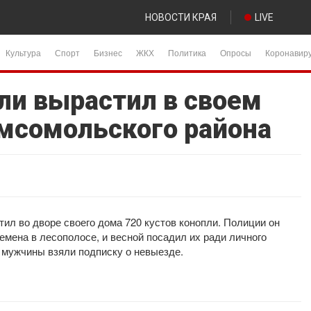
НОВОСТИ КРАЯ
LIVE
Культура
Спорт
Бизнес
ЖКХ
Политика
Опросы
Коронавир
ли вырастил в своем
мсомольского района
тил во дворе своего дома 720 кустов конопли. Полиции он
емена в лесополосе, и весной посадил их ради личного
 мужчины взяли подписку о невыезде.