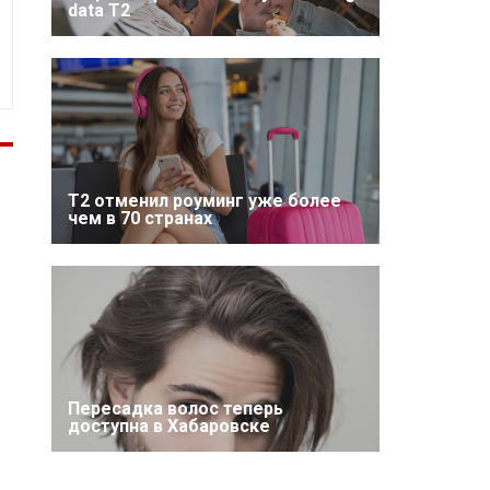
data T2
Т2 отменил роуминг уже более
чем в 70 странах
Пересадка волос теперь
доступна в Хабаровске