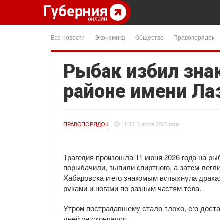
Все новости
Экономика
Общество
Правопорядок
Рыбак избил зна
районе имени Ла
ПРАВОПОРЯДОК
11:35, 3 июля 2026 года
Трагедия произошла 11 июня 2026 года на ры
порыбачили, выпили спиртного, а затем легл
Хабаровска и его знакомым вспыхнула драк
руками и ногами по разным частям тела.
Утром пострадавшему стало плохо, его доста
дней он скончался.