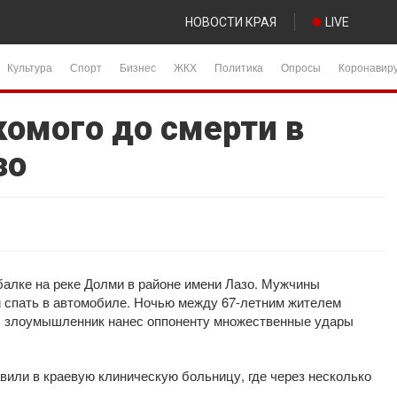
НОВОСТИ КРАЯ
LIVE
Культура
Спорт
Бизнес
ЖКХ
Политика
Опросы
Коронавир
комого до смерти в
зо
балке на реке Долми в районе имени Лазо. Мужчины
и спать в автомобиле. Ночью между 67-летним жителем
а: злоумышленник нанес оппоненту множественные удары
вили в краевую клиническую больницу, где через несколько