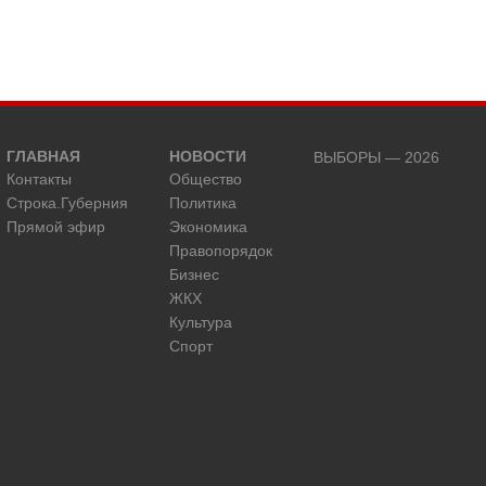
ГЛАВНАЯ
НОВОСТИ
ВЫБОРЫ — 2026
Контакты
Общество
Строка.Губерния
Политика
Прямой эфир
Экономика
Правопорядок
Бизнес
ЖКХ
Культура
Спорт