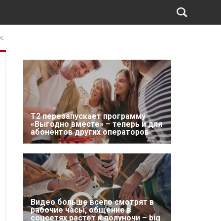
ус
Т2 перезапускает программу
«Выгодно вместе» – теперь и для
абонентов других операторов
Видео больше всего смотрят в
рабочие часы, общение в
соцсетях растет к полуночи – big