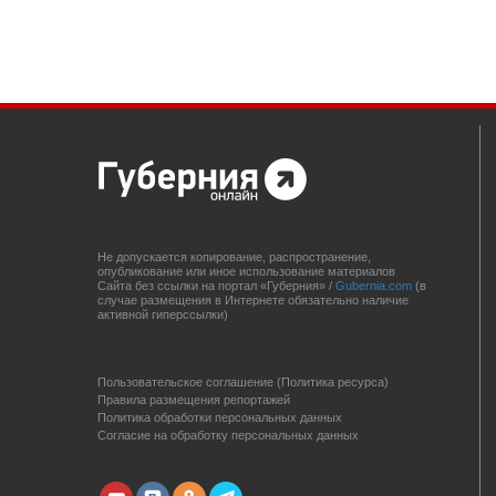
Не допускается копирование, распространение,
опубликование или иное использование материалов
Сайта без ссылки на портал «Губерния» /
Gubernia.com
(в
случае размещения в Интернете обязательно наличие
активной гиперссылки)
Пользовательское соглашение (Политика ресурса)
Правила размещения репортажей
Политика обработки персональных данных
Согласие на обработку персональных данных