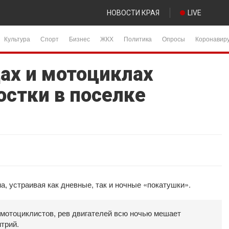
НОВОСТИ КРАЯ
LIVE
Культура
Спорт
Бизнес
ЖКХ
Политика
Опросы
Коронавир
ах и мотоциклах
остки в поселке
а, устраивая как дневные, так и ночные «покатушки».
мотоциклистов, рев двигателей всю ночью мешает
трий.