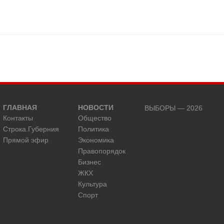
ГЛАВНАЯ
НОВОСТИ
ВЫБОРЫ — 2026
Контакты
Общество
Строка.Губерния
Политика
Прямой эфир
Экономика
Правопорядок
Бизнес
ЖКХ
Культура
Спорт