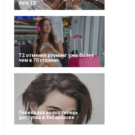
data T2
Т2 отменил роуминг уже более
чем в 70 странах
Пересадка волос теперь
доступна в Хабаровске