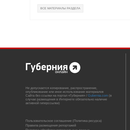
ВСЕ МАТЕРИАЛЫ РАЗДЕЛА
Не допускается копирование, распространение,
опубликование или иное использование материалов
Сайта без ссылки на портал «Губерния» /
Gubernia.com
(в
случае размещения в Интернете обязательно наличие
активной гиперссылки)
Пользовательское соглашение (Политика ресурса)
Правила размещения репортажей