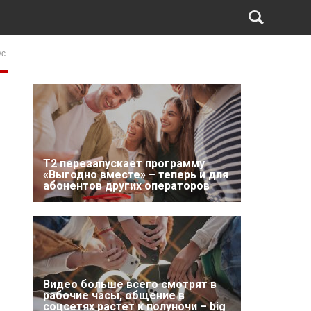
ус
Т2 перезапускает программу
«Выгодно вместе» – теперь и для
абонентов других операторов
Видео больше всего смотрят в
рабочие часы, общение в
соцсетях растет к полуночи – big