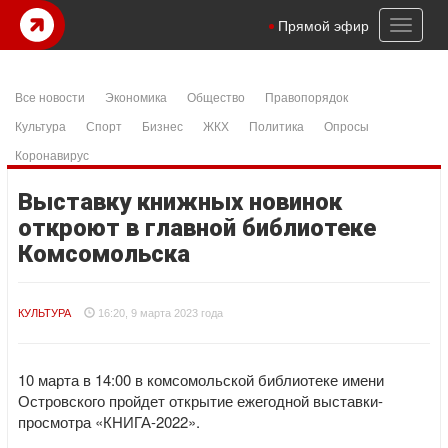
Toggl
Прямой эфир
naviga
Все новости
Экономика
Общество
Правопорядок
Культура
Спорт
Бизнес
ЖКХ
Политика
Опросы
Коронавирус
Выставку книжных новинок
откроют в главной библиотеке
Комсомольска
КУЛЬТУРА
16:20, 9 марта 2023 года
10 марта в 14:00 в комсомольской библиотеке имени
Островского пройдет открытие ежегодной выставки-
просмотра «КНИГА-2022».