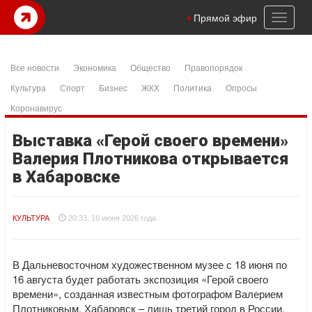
Toggl
Прямой эфир
naviga
Все новости
Экономика
Общество
Правопорядок
Культура
Спорт
Бизнес
ЖКХ
Политика
Опросы
Коронавирус
Выставка «Герой своего времени»
Валерия Плотникова открывается
в Хабаровске
КУЛЬТУРА
20:33, 16 июня 2026 года
В Дальневосточном художественном музее с 18 июня по
16 августа будет работать экспозиция «Герой своего
времени», созданная известным фотографом Валерием
Плотниковым. Хабаровск – лишь третий город в России,