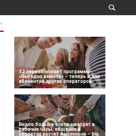
ус
Т2 перезапускает программу
«Выгодно вместе» – теперь и для
абонентов других операторов
Видео больше всего смотрят в
рабочие часы, общение в
соцсетях растет к полуночи – big