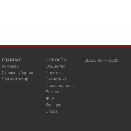
ГЛАВНАЯ
НОВОСТИ
ВЫБОРЫ — 2026
Контакты
Общество
Строка.Губерния
Политика
Прямой эфир
Экономика
Правопорядок
Бизнес
ЖКХ
Культура
Спорт