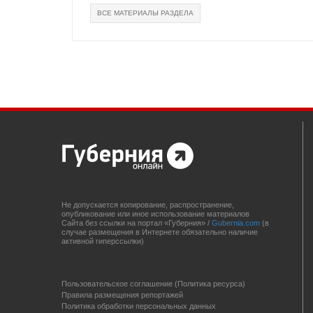
ВСЕ МАТЕРИАЛЫ РАЗДЕЛА
Не допускается копирование, распространение,
опубликование или иное использование материалов
Сайта без ссылки на портал «Губерния» /
Gubernia.com
(в
случае размещения в Интернете обязательно наличие
активной гиперссылки)
Пользовательское соглашение (Политика ресурса)
Правила размещения репортажей
Политика обработки персональных данных