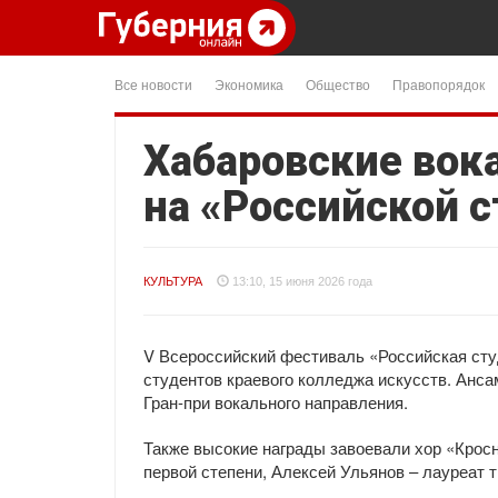
Все новости
Экономика
Общество
Правопорядок
Хабаровские вок
на «Российской 
КУЛЬТУРА
13:10, 15 июня 2026 года
V Всероссийский фестиваль «Российская сту
студентов краевого колледжа искусств. Анс
Гран-при вокального направления.
Также высокие награды завоевали хор «Крос
первой степени, Алексей Ульянов – лауреат т