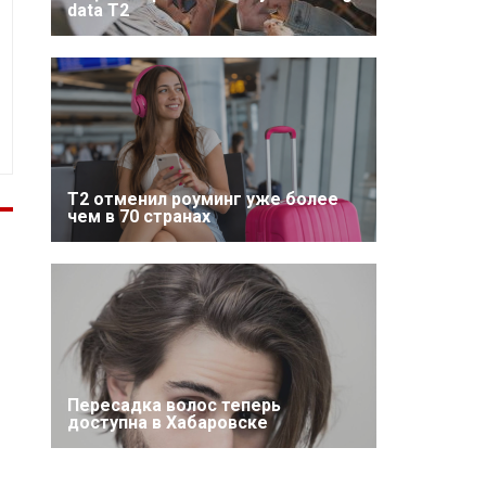
data T2
Т2 отменил роуминг уже более
чем в 70 странах
Пересадка волос теперь
доступна в Хабаровске