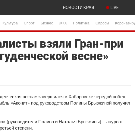
НОВОСТИ КРАЯ
LIVE
Культура
Спорт
Бизнес
ЖКХ
Политика
Опросы
Коронавир
алисты взяли Гран-при
студенческой весне»
денческая весна» завершился в Хабаровске чередой побед
амбль «Аконит» под руководством Полины Брызжиной получил
но» (руководители Полина и Наталья Брызжины) – лауреат
ретьей степени.