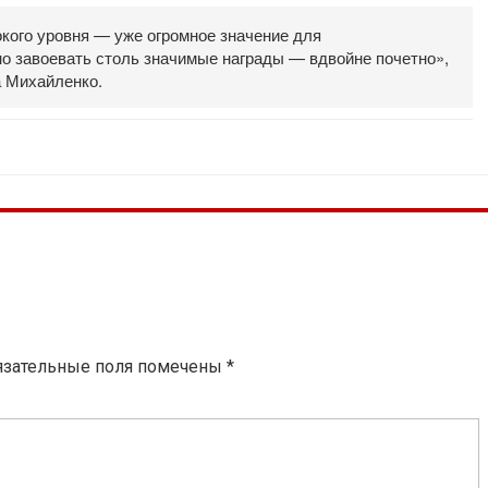
окого уровня — уже огромное значение для
но завоевать столь значимые награды — вдвойне почетно»,
а Михайленко.
язательные поля помечены
*