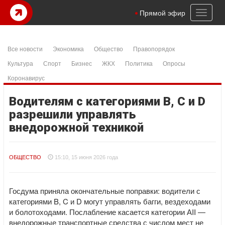
Toggl
Прямой эфир
naviga
Все новости
Экономика
Общество
Правопорядок
Культура
Спорт
Бизнес
ЖКХ
Политика
Опросы
Коронавирус
Водителям с категориями В, С и D
разрешили управлять
внедорожной техникой
ОБЩЕСТВО
15:10, 15 июня 2026 года
Госдума приняла окончательные поправки: водители с
категориями B, C и D могут управлять багги, вездеходами
и болотоходами. Послабление касается категории АII —
внедорожные транспортные средства с числом мест не