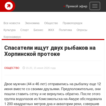
Toggl
Прямой эфир
naviga
Все новости
Экономика
Общество
Правопорядок
Культура
Спорт
Бизнес
ЖКХ
Политика
Опросы
Коронавирус
Спасатели ищут двух рыбаков на
Хорпинской протоке
ОБЩЕСТВО
15:20, 15 июня 2026 года
Двое мужчин (44 и 46 лет) отправились на рыбалку еще 12
июня вместе со своими друзьями. Предположительно, они
пошли ставить сетку и не вернулись обратно. После этого
группа водолазов из Комсомольска-на-Амуре обследовала
1 200 квадратных метров дна и акватории реки, совершив