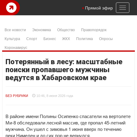
Toggl
Прямой эфир
naviga
Все новости
Экономика
Общество
Правопорядок
Культура
Спорт
Бизнес
ЖКХ
Политика
Опросы
Коронавирус
Потерянный в лесу: масштабные
поиски пропавшего мужчины
ведутся в Хабаровском крае
БЕЗ РУБРИКИ
10:46, 8 июня 2026 года
В районе имени Полины Осипенко спасатели на вертолете
Ми-8 обследовали лесной массив, где пропал 45-летний
мужчина. Он ушел с зимовья 1 июня вверх по течению
реки Нимелен и до сих пор не вернулся.