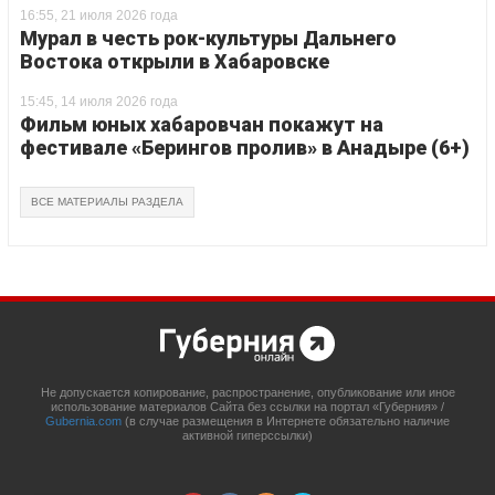
16:55, 21 июля 2026 года
Мурал в честь рок-культуры Дальнего
Востока открыли в Хабаровске
15:45, 14 июля 2026 года
Фильм юных хабаровчан покажут на
фестивале «Берингов пролив» в Анадыре (6+)
ВСЕ МАТЕРИАЛЫ РАЗДЕЛА
Не допускается копирование, распространение, опубликование или иное
использование материалов Сайта без ссылки на портал «Губерния» /
Gubernia.com
(в случае размещения в Интернете обязательно наличие
активной гиперссылки)