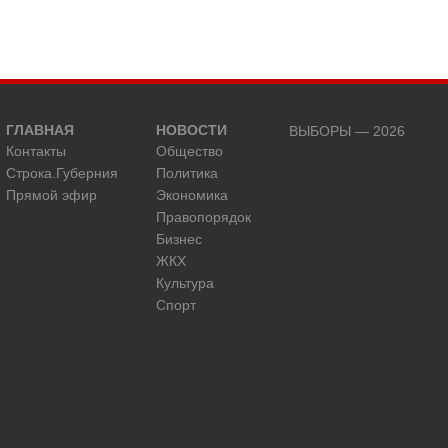
ГЛАВНАЯ
НОВОСТИ
ВЫБОРЫ — 2026
Контакты
Общество
Строка.Губерния
Политика
Прямой эфир
Экономика
Правопорядок
Бизнес
ЖКХ
Культура
Спорт