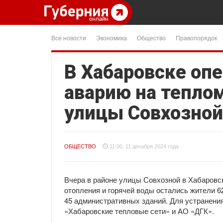
Все новости
Экономика
Общество
Правопорядок
В Хабаровске оп
аварию на тепло
улицы Совхозной
ОБЩЕСТВО
11:00, 11 декабря 2024 года
Вчера в районе улицы Совхозной в Хабаровс
отопления и горячей воды остались жители 6
45 административных зданий. Для устранени
«Хабаровские тепловые сети» и АО «ДГК».