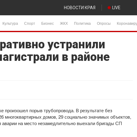
НОВОСТИ КРАЯ
LIVE
Культура
Спорт
Бизнес
ЖКХ
Политика
Опросы
Коронавир
еративно устранили
магистрали в районе
ке произошел порыв трубопровода. В результате без
26 многоквартирных домов, 29 социально значимых объектов,
я аварии на место незамедлительно выехали бригады СП