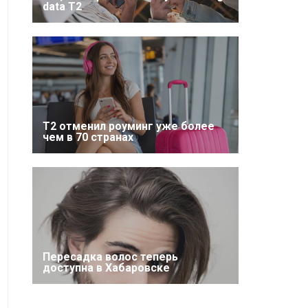
data T2
Т2 отменил роуминг уже более
чем в 70 странах
Пересадка волос теперь
доступна в Хабаровске