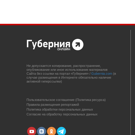
Не допускается копирование, распространение,
опубликование или иное использование материалов
Сайта без ссылки на портал «Губерния» /
Gubernia.com
(в
случае размещения в Интернете обязательно наличие
активной гиперссылки)
Пользовательское соглашение (Политика ресурса)
Правила размещения репортажей
Политика обработки персональных данных
Согласие на обработку персональных данных