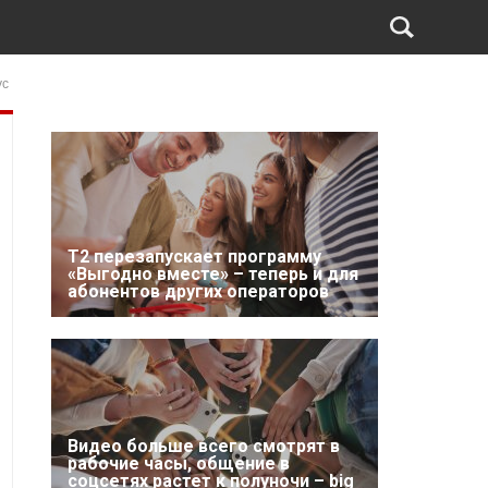
ус
Т2 перезапускает программу
«Выгодно вместе» – теперь и для
абонентов других операторов
Видео больше всего смотрят в
рабочие часы, общение в
соцсетях растет к полуночи – big