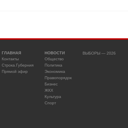
ГЛАВНАЯ
НОВОСТИ
ВЫБОРЫ — 2026
Контакты
Общество
Строка.Губерния
Политика
Прямой эфир
Экономика
Правопорядок
Бизнес
ЖКХ
Культура
Спорт