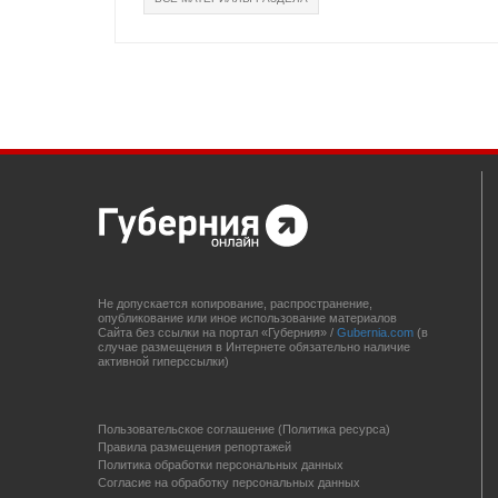
Не допускается копирование, распространение,
опубликование или иное использование материалов
Сайта без ссылки на портал «Губерния» /
Gubernia.com
(в
случае размещения в Интернете обязательно наличие
активной гиперссылки)
Пользовательское соглашение (Политика ресурса)
Правила размещения репортажей
Политика обработки персональных данных
Согласие на обработку персональных данных