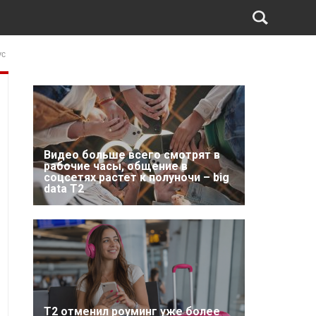
ус
Видео больше всего смотрят в
рабочие часы, общение в
соцсетях растет к полуночи – big
data T2
Т2 отменил роуминг уже более