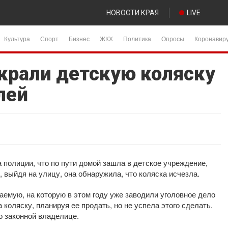
НОВОСТИ КРАЯ
LIVE
Культура
Спорт
Бизнес
ЖКХ
Политика
Опросы
Коронавир
украли детскую коляску
лей
полиции, что по пути домой зашла в детское учреждение,
, выйдя на улицу, она обнаружила, что коляска исчезла.
емую, на которую в этом году уже заводили уголовное дело
 коляску, планируя ее продать, но не успела этого сделать.
о законной владелице.