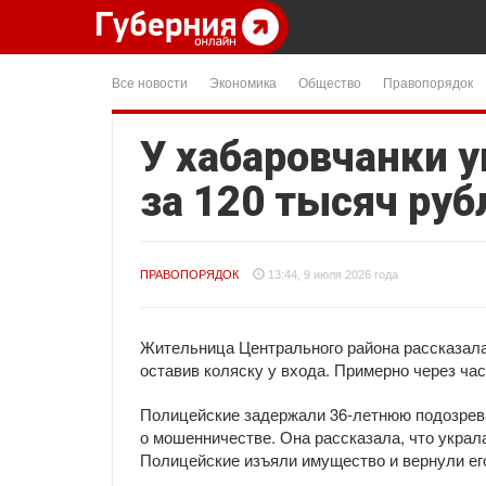
Все новости
Экономика
Общество
Правопорядок
У хабаровчанки 
за 120 тысяч руб
ПРАВОПОРЯДОК
13:44, 9 июля 2026 года
Жительница Центрального района рассказала 
оставив коляску у входа. Примерно через час
Полицейские задержали 36-летнюю подозрева
о мошенничестве. Она рассказала, что украла
Полицейские изъяли имущество и вернули ег