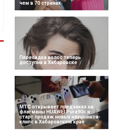
чем в 70 странах
Пересадка волос теперь
доступна в Хабаровске
МТС открывает предзаказ на
флагманы HUAWEI Pura90s и
старт продаж новых наушников-
клипс в Хабаровском крае