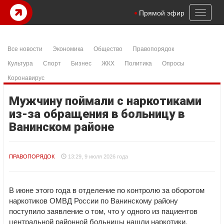
Toggl
Прямой эфир
naviga
Все новости
Экономика
Общество
Правопорядок
Культура
Спорт
Бизнес
ЖКХ
Политика
Опросы
Коронавирус
Мужчину поймали с наркотиками
из-за обращения в больницу в
Ванинском районе
ПРАВОПОРЯДОК
13:29, 9 июля 2026 года
В июне этого года в отделение по контролю за оборотом
наркотиков ОМВД России по Ванинскому району
поступило заявление о том, что у одного из пациентов
центральной районной больницы нашли наркотики.