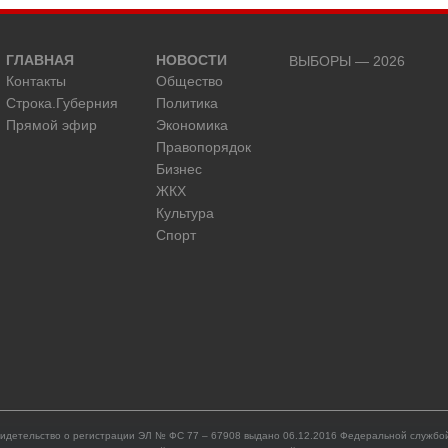
ГЛАВНАЯ
НОВОСТИ
ВЫБОРЫ — 2026
Контакты
Общество
Строка.Губерния
Политика
Прямой эфир
Экономика
Правопорядок
Бизнес
ЖКХ
Культура
Спорт
идетельство о регистрации ЭЛ № ФС 77 – 67908 выдано 06.12.2016 Федеральной службой