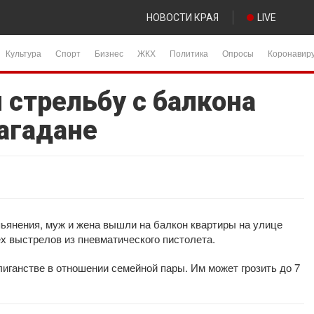
НОВОСТИ КРАЯ
LIVE
Культура
Спорт
Бизнес
ЖКХ
Политика
Опросы
Коронавир
 стрельбу с балкона
агадане
пьянения, муж и жена вышли на балкон квартиры на улице
ех выстрелов из пневматического пистолета.
иганстве в отношении семейной пары. Им может грозить до 7