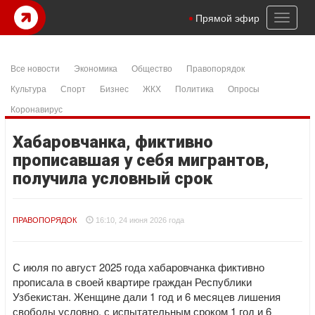
Toggl
Прямой эфир
naviga
Все новости
Экономика
Общество
Правопорядок
Культура
Спорт
Бизнес
ЖКХ
Политика
Опросы
Коронавирус
Хабаровчанка, фиктивно
прописавшая у себя мигрантов,
получила условный срок
ПРАВОПОРЯДОК
16:10, 24 июня 2026 года
С июля по август 2025 года хабаровчанка фиктивно
прописала в своей квартире граждан Республики
Узбекистан. Женщине дали 1 год и 6 месяцев лишения
свободы условно, с испытательным сроком 1 год и 6