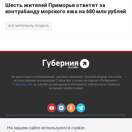
Шесть жителей Приморья ответят за
контрабанду морского ежа на 680 млн рублей
ВСЕ МАТЕРИАЛЫ РАЗДЕЛА
Не допускается копирование, распространение, опубликование или иное
использование материалов Сайта без ссылки на портал «Губерния» /
Gubernia.com
(в случае размещения в Интернете обязательно наличие
активной гиперссылки)
© 2014 - 2026 Портал «Губерния»
Сетевое издание
Gubernia.com
, свидетельство о регистрации ЭЛ № ФС 77 –
На нашем сайте используются cookie-
67908 выдано 06.12.2016 Федеральной службой по надзору в сфере связи,