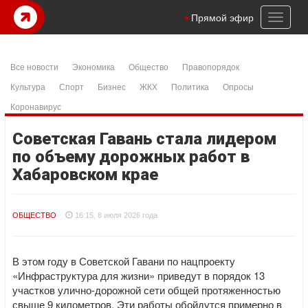
Toggl
Прямой эфир
naviga
Все новости
Экономика
Общество
Правопорядок
Культура
Спорт
Бизнес
ЖКХ
Политика
Опросы
Коронавирус
Советская Гавань стала лидером
по объему дорожных работ в
Хабаровском крае
ОБЩЕСТВО
16:15, 8 июля 2026 года
В этом году в Советской Гавани по нацпроекту
«Инфраструктура для жизни» приведут в порядок 13
участков улично-дорожной сети общей протяженностью
свыше 9 километров. Эти работы обойдутся примерно в