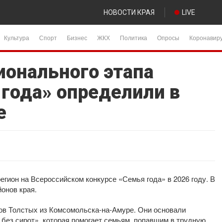
НОВОСТИ КРАЯ
LIVE
Культура
Спорт
Бизнес
ЖКХ
Политика
Опросы
Коронавир
ионального этапа
 года» определили в
е
егион на Всероссийском конкурсе «Семья года» в 2026 году. В
онов края.
ов Толстых из Комсомольска-на-Амуре. Они основали
без сирот», которая помогает семьям, попавшим в трудную