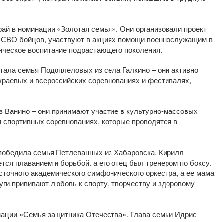
ай в номинации «Золотая семья». Они организовали проект
а СВО бойцов, участвуют в акциях помощи военнослужащим в
тическое воспитание подрастающего поколения.
ала семья Подоплеловых из села Галкино – они активно
краевых и всероссийских соревнованиях и фестивалях,
 Ванино – они принимают участие в культурно-массовых
и спортивных соревнованиях, которые проводятся в
победила семья Петлеванных из Хабаровска. Кирилл
тся плаванием и борьбой, а его отец был тренером по боксу.
точного академического симфонического оркестра, а ее мама
ги прививают любовь к спорту, творчеству и здоровому
ации «Семья защитника Отечества». Глава семьи Идрис