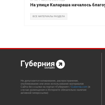
17:50, 7 августа 2026 года
На улице Калараша началось благо
ВСЕ МАТЕРИАЛЫ РАЗДЕЛА
Не допускается копирование, распространение,
опубликование или иное использование материалов
Сайта без ссылки на портал «Губерния» /
Gubernia.com
(в
случае размещения в Интернете обязательно наличие
активной гиперссылки)