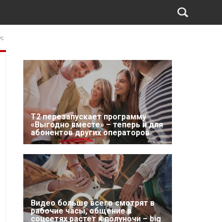
ус
Т2 перезапускает программу
«Выгодно вместе» – теперь и для
абонентов других операторов
Видео больше всего смотрят в
рабочие часы, общение в
соцсетях растет к полуночи – big