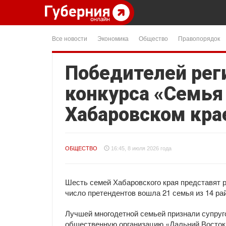
Все новости
Экономика
Общество
Правопорядок
Победителей рег
конкурса «Семья
Хабаровском кра
ОБЩЕСТВО
16:45, 8 июля 2026 года
Шесть семей Хабаровского края представят р
число претендентов вошла 21 семья из 14 рай
Лучшей многодетной семьей признали супруг
общественную организацию «Дальний Восток 