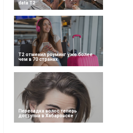
data T2
Т2 отменил роуминг уже более
чем в 70 странах
Пересадка волос теперь
доступна в Хабаровске