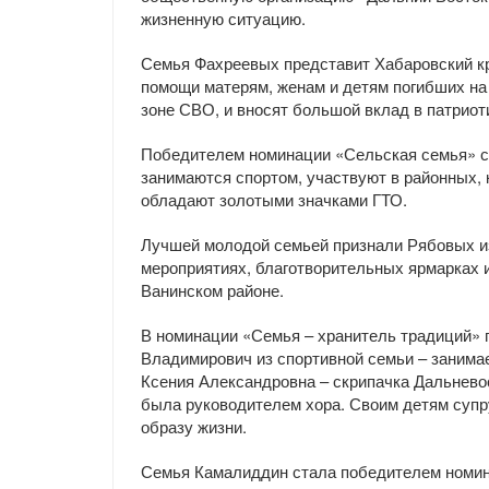
жизненную ситуацию.
Семья Фахреевых представит Хабаровский кр
помощи матерям, женам и детям погибших н
зоне СВО, и вносят большой вклад в патрио
Победителем номинации «Сельская семья» ст
занимаются спортом, участвуют в районных, 
обладают золотыми значками ГТО.
Лучшей молодой семьей признали Рябовых из
мероприятиях, благотворительных ярмарках 
Ванинском районе.
В номинации «Семья – хранитель традиций» 
Владимирович из спортивной семьи – занимае
Ксения Александровна – скрипачка Дальневос
была руководителем хора. Своим детям супру
образу жизни.
Семья Камалиддин стала победителем номин