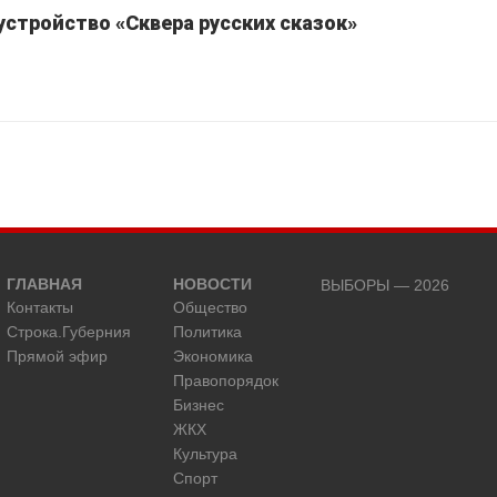
устройство «Сквера русских сказок»
ГЛАВНАЯ
НОВОСТИ
ВЫБОРЫ — 2026
Контакты
Общество
Строка.Губерния
Политика
Прямой эфир
Экономика
Правопорядок
Бизнес
ЖКХ
Культура
Спорт