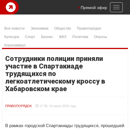
Toggl
Прямой эфир
naviga
Все новости
Экономика
Общество
Правопорядок
Культура
Спорт
Бизнес
ЖКХ
Политика
Опросы
Коронавирус
Сотрудники полиции приняли
участие в Спартакиаде
трудящихся по
легкоатлетическому кроссу в
Хабаровском крае
ПРАВОПОРЯДОК
17:38, 10 июня 2026 года
В рамках городской Спартакиады трудящихся, прошедшей