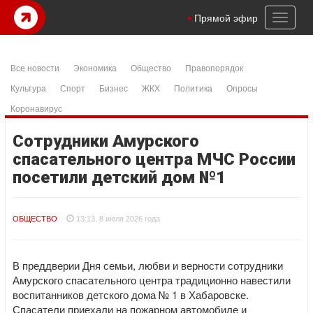
Toggl
Прямой эфир
naviga
Все новости
Экономика
Общество
Правопорядок
Культура
Спорт
Бизнес
ЖКХ
Политика
Опросы
Коронавирус
Сотрудники Амурского
спасательного центра МЧС России
посетили детский дом №1
ОБЩЕСТВО
13:13, 8 июля 2026 года
В преддверии Дня семьи, любви и верности сотрудники
Амурского спасательного центра традиционно навестили
воспитанников детского дома № 1 в Хабаровске.
Спасатели приехали на пожарном автомобиле и