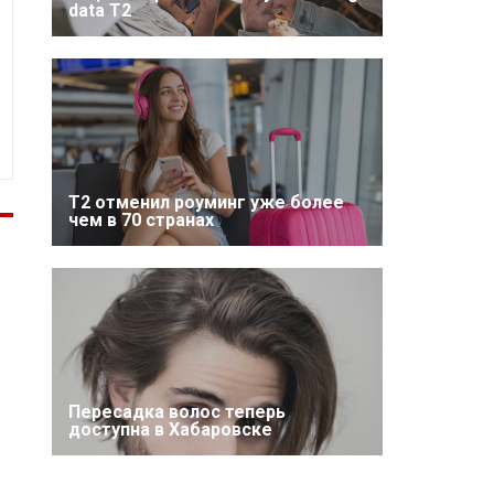
data T2
Т2 отменил роуминг уже более
чем в 70 странах
Пересадка волос теперь
доступна в Хабаровске