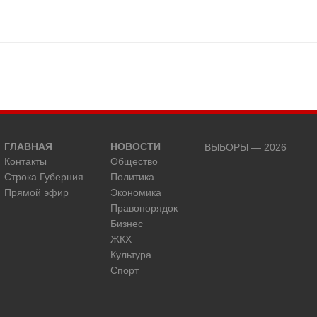
ГЛАВНАЯ
НОВОСТИ
ВЫБОРЫ — 2026
Контакты
Общество
Строка.Губерния
Политика
Прямой эфир
Экономика
Правопорядок
Бизнес
ЖКХ
Культура
Спорт