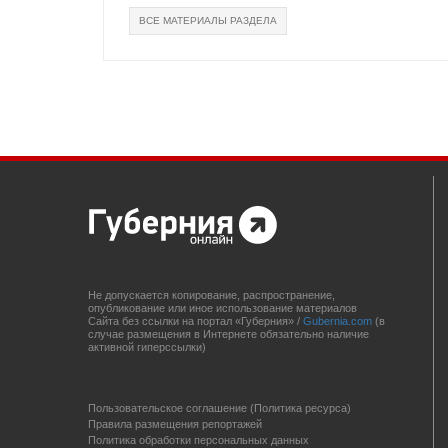
ВСЕ МАТЕРИАЛЫ РАЗДЕЛА
Не допускается копирование, распространение,
опубликование или иное использование материалов
Сайта без ссылки на портал «Губерния» /
Gubernia.com
(в
случае размещения в Интернете обязательно наличие
активной гиперссылки)
Пользовательское соглашение (Политика ресурса)
Правила размещения репортажей
Политика обработки персональных данных