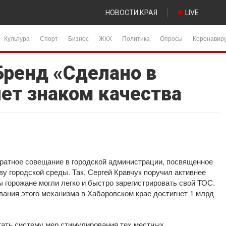
НОВОСТИ КРАЯ
LIVE
Культура
Спорт
Бизнес
ЖКХ
Политика
Опросы
Коронавир
Бренд «Сделано в
нет знаком качества
ратное совещание в городской администрации, посвященное
у городской среды. Так, Сергей Кравчук поручил активнее
 горожане могли легко и быстро зарегистрировать свой ТОС.
ования этого механизма в Хабаровском крае достигнет 1 млрд
тать систему мер стимулирования тех местных