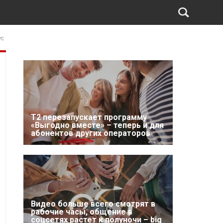
ус
Т2 перезапускает программу
«Выгодно вместе» – теперь и для
абонентов других операторов
Видео больше всего смотрят в
рабочие часы, общение в
соцсетях растет к полуночи – big