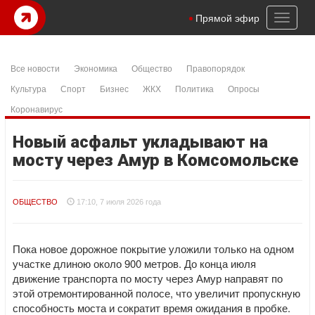
Toggl
Прямой эфир
naviga
Все новости
Экономика
Общество
Правопорядок
Культура
Спорт
Бизнес
ЖКХ
Политика
Опросы
Коронавирус
Новый асфальт укладывают на
мосту через Амур в Комсомольске
ОБЩЕСТВО
17:10, 7 июля 2026 года
Пока новое дорожное покрытие уложили только на одном
участке длиною около 900 метров. До конца июля
движение транспорта по мосту через Амур направят по
этой отремонтированной полосе, что увеличит пропускную
способность моста и сократит время ожидания в пробке.