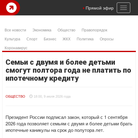
Toggl
Прямой эфир
naviga
Все новости
Экономика
Общество
Правопорядок
Культура
Спорт
Бизнес
ЖКХ
Политика
Опросы
Коронавирус
Семьи с двумя и более детьми
смогут полтора года не платить по
ипотечному кредиту
ОБЩЕСТВО
18:00, 9 июля 2026 года
Президент России подписал закон, который с 1 сентября
2026 года позволяет семьям с двумя и более детьми брать
ипотечные каникулы на срок до полутора лет.