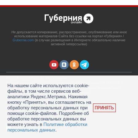
Не допускается копирование, распространение, опубликование или иное
использование материалов Сайта без ссылки на портал «Губерния» /
Gubernia.com
(в случае размещения в Интернете обязательно наличие
активной гиперссылки)
© 2014 - 2026 Портал «Губерния»
Сетевое издание
Gubernia.com
, свидетельство о регистрации ЭЛ № ФС 77 –
На нашем сайте используются cookie-
67908 выдано 06.12.2016 Федеральной службой по надзору в сфере связи,
файлы, в том числе сервисов веб-
информационных технологий и массовых коммуникаций.
аналитики Яндекс.Метрика. Нажимая
Учредитель: ООО «Губерния Он-лайн»
кнопку «Принять», вы соглашаетесь на
Главный редактор: Гатаулина А.С.
обработку персональных данных при
ПРИНЯТЬ
Телефон редакции: (4212) 45-88-45, адрес электронной почты:
portal@gubernia.com
помощи cookie-файлов. Подробнее об
18+
обработке персональных данных вы
можете узнать в
Политике обработки
персональных данных
.