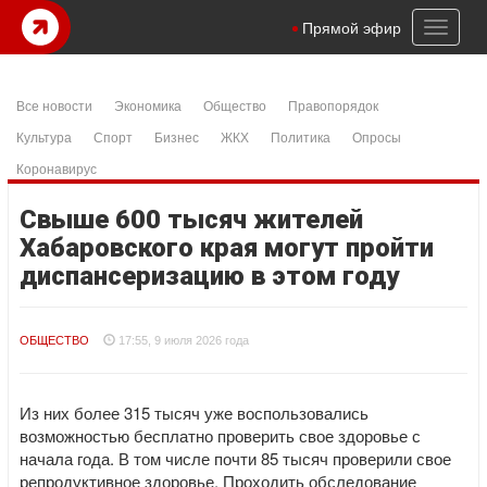
Toggl
Прямой эфир
naviga
Все новости
Экономика
Общество
Правопорядок
Культура
Спорт
Бизнес
ЖКХ
Политика
Опросы
Коронавирус
Свыше 600 тысяч жителей
Хабаровского края могут пройти
диспансеризацию в этом году
ОБЩЕСТВО
17:55, 9 июля 2026 года
Из них более 315 тысяч уже воспользовались
возможностью бесплатно проверить свое здоровье с
начала года. В том числе почти 85 тысяч проверили свое
репродуктивное здоровье. Проходить обследование