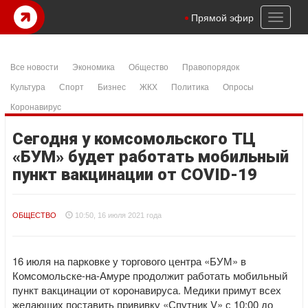
Toggl
Прямой эфир
naviga
Все новости
Экономика
Общество
Правопорядок
Культура
Спорт
Бизнес
ЖКХ
Политика
Опросы
Коронавирус
Сегодня у комсомольского ТЦ
«БУМ» будет работать мобильный
пункт вакцинации от COVID-19
ОБЩЕСТВО
10:50, 16 июля 2021 года
16 июля на парковке у торгового центра «БУМ» в
Комсомольске-на-Амуре продолжит работать мобильный
пункт вакцинации от коронавируса. Медики примут всех
желающих поставить прививку «Спутник V» с 10:00 до