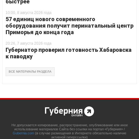
быстрее
10:00, 8 августа 2026 года
57 единиц нового современного
оборудования получит перинатальный центр
Приморья до конца года
20:26, 7 августа 2026 года
Губернатор проверил готовность Хабаровска
к паводку
ВСЕ МАТЕРИАЛЫ РАЗДЕЛА
Не допускается копирование, распространение, опубликование или иное
использование материалов Сайта без ссылки на портал «Губерния» /
Gubernia.com
(в случае размещения в Интернете обязательно наличие
активной гиперссылки)