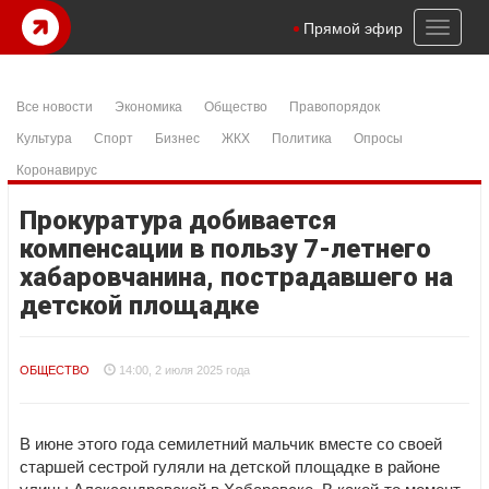
Toggl
Прямой эфир
naviga
Все новости
Экономика
Общество
Правопорядок
Культура
Спорт
Бизнес
ЖКХ
Политика
Опросы
Коронавирус
Прокуратура добивается
компенсации в пользу 7-летнего
хабаровчанина, пострадавшего на
детской площадке
ОБЩЕСТВО
14:00, 2 июля 2025 года
В июне этого года семилетний мальчик вместе со своей
старшей сестрой гуляли на детской площадке в районе
улицы Александровской в Хабаровске. В какой-то момент