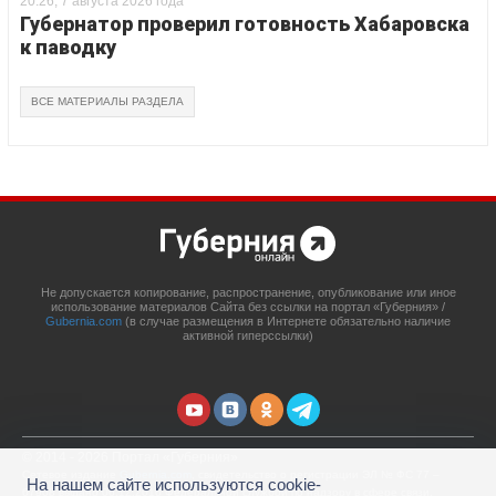
20:26, 7 августа 2026 года
Губернатор проверил готовность Хабаровска
к паводку
ВСЕ МАТЕРИАЛЫ РАЗДЕЛА
Не допускается копирование, распространение, опубликование или иное
использование материалов Сайта без ссылки на портал «Губерния» /
Gubernia.com
(в случае размещения в Интернете обязательно наличие
активной гиперссылки)
© 2014 - 2026 Портал «Губерния»
Сетевое издание
Gubernia.com
, свидетельство о регистрации ЭЛ № ФС 77 –
На нашем сайте используются cookie-
67908 выдано 06.12.2016 Федеральной службой по надзору в сфере связи,