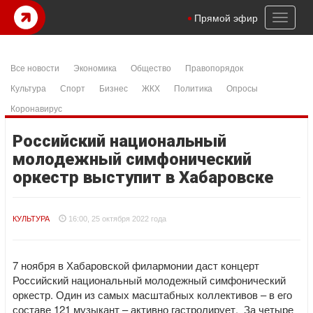
Toggl
Прямой эфир
naviga
Все новости
Экономика
Общество
Правопорядок
Культура
Спорт
Бизнес
ЖКХ
Политика
Опросы
Коронавирус
Российский национальный
молодежный симфонический
оркестр выступит в Хабаровске
КУЛЬТУРА
16:00, 25 октября 2022 года
7 ноября в Хабаровской филармонии даст концерт
Российский национальный молодежный симфонический
оркестр. Один из самых масштабных коллективов – в его
составе 121 музыкант – активно гастролирует. За четыре