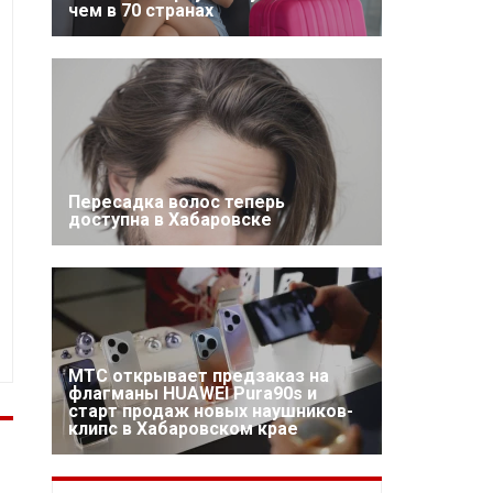
чем в 70 странах
Пересадка волос теперь
доступна в Хабаровске
МТС открывает предзаказ на
флагманы HUAWEI Pura90s и
старт продаж новых наушников-
клипс в Хабаровском крае