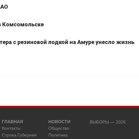
ЕАО
 в Комсомольске
тера с резиновой лодкой на Амуре унесло жизнь
ГЛАВНАЯ
НОВОСТИ
ВЫБОРЫ — 2026
Контакты
Общество
Строка.Губерния
Политика