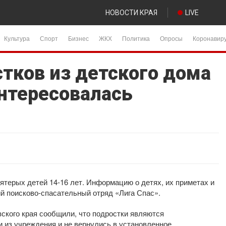
НОВОСТИ КРАЯ
LIVE
Культура
Спорт
Бизнес
ЖКХ
Политика
Опросы
Коронавир
тков из детского дома
интересовалась
пятерых детей 14-16 лет. Информацию о детях, их приметах и
й поисково-спасательный отряд «Лига Спас».
ского края сообщили, что подростки являются
 из учреждения и не вернулись в установленное