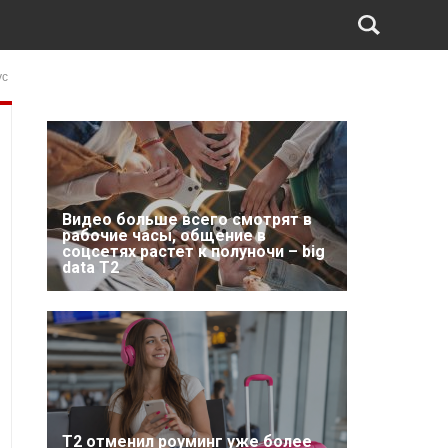
ус
Видео больше всего смотрят в
рабочие часы, общение в
соцсетях растет к полуночи – big
data T2
Т2 отменил роуминг уже более