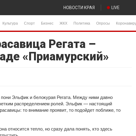
НОВОСТИ КРАЯ
LIVE
Культура
Спорт
Бизнес
ЖКХ
Политика
Опросы
Коронавир
асавица Регата –
саде «Приамурский»
 пони Эльфик и белокурая Регата. Между ними давно
 четким распределением ролей. Эльфик — настоящий
расавицы: то внимание проявит, то подойдет поближе, то
она относится тепло, но сразу дала понять, кто здесь
тпустить.