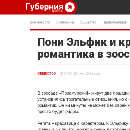
Все новости
Экономика
Общество
Правопорядок
Пони Эльфик и кр
романтика в зоо
ОБЩЕСТВО
17:00, 26 июня 2026 года
В зоосаде «Приамурский» живут две лошади:
установились трогательные отношения, но с
романтик. Он ни минуты не может без своей к
просто будет рядом.
Регата – красавица с характером. К Эльфику 
главный. Если что, может и тычок в сторону о