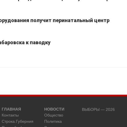
борудования получит перинатальный центр
абаровска к паводку
ГЛАВНАЯ
НОВОСТИ
ВЫБОРЫ — 2026
Контакты
Общество
Строка.Губерния
Политика