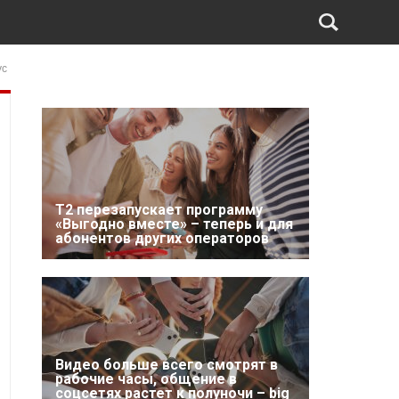
ус
Т2 перезапускает программу
«Выгодно вместе» – теперь и для
абонентов других операторов
Видео больше всего смотрят в
рабочие часы, общение в
соцсетях растет к полуночи – big