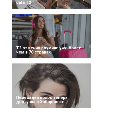
data T2
Т2 отменил роуминг уже более
чем в 70 странах
Пересадка волос теперь
доступна в Хабаровске