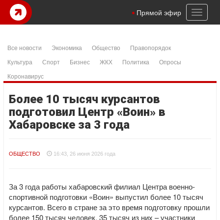
Toggl
Прямой эфир
naviga
Все новости
Экономика
Общество
Правопорядок
Культура
Спорт
Бизнес
ЖКХ
Политика
Опросы
Коронавирус
Более 10 тысяч курсантов
подготовил Центр «Воин» в
Хабаровске за 3 года
ОБЩЕСТВО
16:43, 26 июня 2026 года
За 3 года работы хабаровский филиал Центра военно-
спортивной подготовки «Воин» выпустил более 10 тысяч
курсантов. Всего в стране за это время подготовку прошли
более 150 тысяч человек. 35 тысяч из них – участники