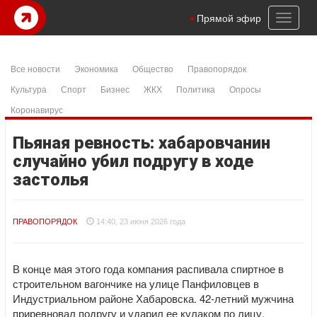
Toggl
Прямой эфир
naviga
Все новости
Экономика
Общество
Правопорядок
Культура
Спорт
Бизнес
ЖКХ
Политика
Опросы
Коронавирус
Пьяная ревность: хабаровчанин
случайно убил подругу в ходе
застолья
ПРАВОПОРЯДОК
14:40, 23 июня 2026 года
В конце мая этого года компания распивала спиртное в
строительном вагончике на улице Панфиловцев в
Индустриальном районе Хабаровска. 42-летний мужчина
приревновал подругу и ударил ее кулаком по лицу.