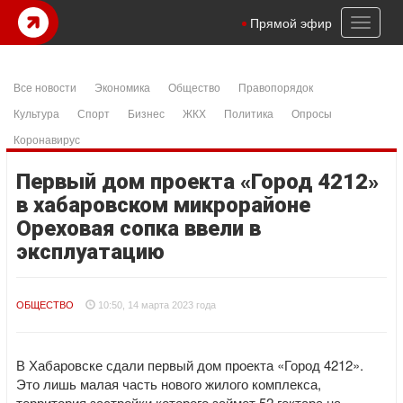
Toggl
Прямой эфир
naviga
Все новости
Экономика
Общество
Правопорядок
Культура
Спорт
Бизнес
ЖКХ
Политика
Опросы
Коронавирус
Первый дом проекта «Город 4212»
в хабаровском микрорайоне
Ореховая сопка ввели в
эксплуатацию
ОБЩЕСТВО
10:50, 14 марта 2023 года
В Хабаровске сдали первый дом проекта «Город 4212».
Это лишь малая часть нового жилого комплекса,
территория застройки которого займет 52 гектара на