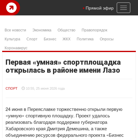
Toggl
Прямой эфир
naviga
Все новости
Экономика
Общество
Правопорядок
Культура
Спорт
Бизнес
ЖКХ
Политика
Опросы
Коронавирус
Первая «умная» спортплощадка
открылась в районе имени Лазо
СПОРТ
10:55, 25 июня 2026 года
24 июня в Переяславке торжественно открыли первую
«умную» спортивную площадку. Проект удалось
реализовать благодаря поддержке губернатора
Хабаровского края Дмитрия Демешина, а также
объединению ресурсов федерального проекта «Бизнес