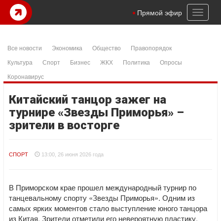
Toggl
Прямой эфир
naviga
Все новости
Экономика
Общество
Правопорядок
Культура
Спорт
Бизнес
ЖКХ
Политика
Опросы
Коронавирус
Китайский танцор зажег на
турнире «Звезды Приморья» –
зрители в восторге
СПОРТ
13:00, 26 июня 2026 года
В Приморском крае прошел международный турнир по
танцевальному спорту «Звезды Приморья». Одним из
самых ярких моментов стало выступление юного танцора
из Китая. Зрители отметили его невероятную пластику,