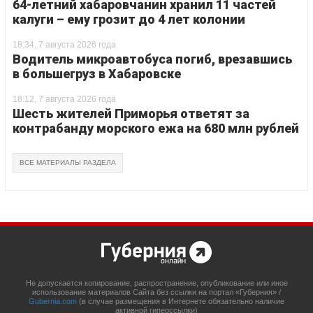
64-летний хабаровчанин хранил 11 частей
калуги – ему грозит до 4 лет колонии
18:34, 7 августа 2026 года
Водитель микроавтобуса погиб, врезавшись
в большегруз в Хабаровске
18:12, 7 августа 2026 года
Шесть жителей Приморья ответят за
контрабанду морского ежа на 680 млн рублей
ВСЕ МАТЕРИАЛЫ РАЗДЕЛА
Не допускается копирование, распространение, опубликование или иное
использование материалов Сайта без ссылки на портал «Губерния» /
Gubernia.com
(в случае размещения в Интернете обязательно наличие
активной гиперссылки)