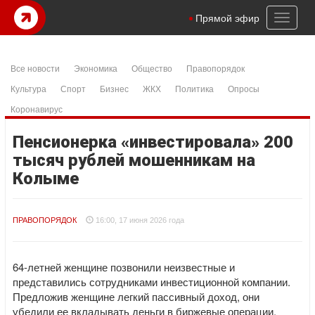
Toggl
Прямой эфир
naviga
Все новости
Экономика
Общество
Правопорядок
Культура
Спорт
Бизнес
ЖКХ
Политика
Опросы
Коронавирус
Пенсионерка «инвестировала» 200
тысяч рублей мошенникам на
Колыме
ПРАВОПОРЯДОК
16:00, 17 июня 2026 года
64-летней женщине позвонили неизвестные и
представились сотрудниками инвестиционной компании.
Предложив женщине легкий пассивный доход, они
убедили ее вкладывать деньги в биржевые операции.