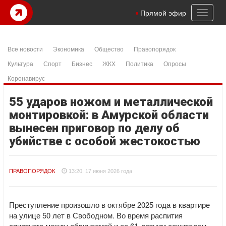
Toggl
Прямой эфир
naviga
Все новости
Экономика
Общество
Правопорядок
Культура
Спорт
Бизнес
ЖКХ
Политика
Опросы
Коронавирус
55 ударов ножом и металлической
монтировкой: в Амурской области
вынесен приговор по делу об
убийстве с особой жестокостью
ПРАВОПОРЯДОК
13:20, 17 июня 2026 года
Преступление произошло в октябре 2025 года в квартире
на улице 50 лет в Свободном. Во время распития
спиртного между обвиняемой и ее 61‑летним сожителем