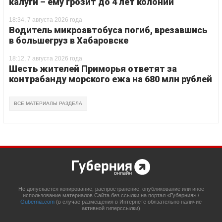
калуги – ему грозит до 4 лет колонии
18:34, 7 августа 2026 года
Водитель микроавтобуса погиб, врезавшись
в большегруз в Хабаровске
18:12, 7 августа 2026 года
Шесть жителей Приморья ответят за
контрабанду морского ежа на 680 млн рублей
ВСЕ МАТЕРИАЛЫ РАЗДЕЛА
Не допускается копирование, распространение, опубликование или иное
использование материалов Сайта без ссылки на портал «Губерния» /
Gubernia.com
(в случае размещения в Интернете обязательно наличие
активной гиперссылки)