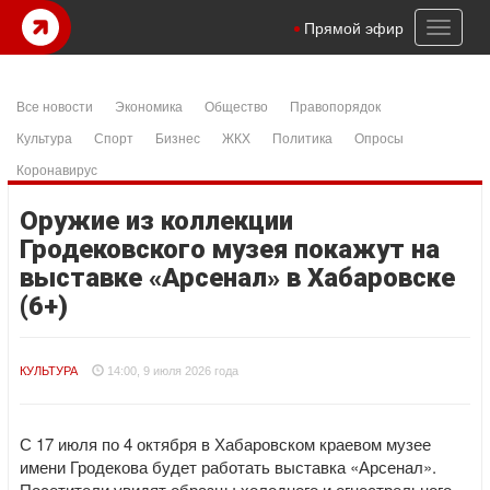
Toggl
Прямой эфир
naviga
Все новости
Экономика
Общество
Правопорядок
Культура
Спорт
Бизнес
ЖКХ
Политика
Опросы
Коронавирус
Оружие из коллекции
Гродековского музея покажут на
выставке «Арсенал» в Хабаровске
(6+)
КУЛЬТУРА
14:00, 9 июля 2026 года
С 17 июля по 4 октября в Хабаровском краевом музее
имени Гродекова будет работать выставка «Арсенал».
Посетители увидят образцы холодного и огнестрельного