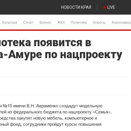
НОВОСТИ КРАЯ
LIVE
Культура
Спорт
Бизнес
ЖКХ
Политика
Опросы
Коронавир
отека появится в
-Амуре по нацпроекту
и №15 имени В.Н. Авраменко создадут модельную
блей из федерального бюджета по нацпроекту «Семья»,
редства закупят новую мебель, компьютерное и
жный фонд, сотрудники пройдут курсы повышения