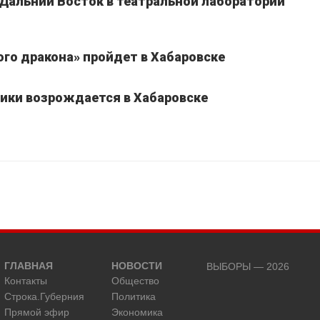
 Дальний Восток в театральной лаборатории
го дракона» пройдет в Хабаровске
ики возрождается в Хабаровске
ГЛАВНАЯ
НОВОСТИ
ВЫБОРЫ — 2026
Контакты
Общество
Строка.Губерния
Политика
Прямой эфир
Экономика