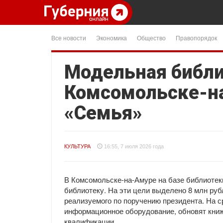
Все новости
Экономика
Общество
Правопорядок
Модельная библи
Комсомольске-на
«Семья»
КУЛЬТУРА
16:55, 7 июля 2026 года
В Комсомольске-на-Амуре на базе библиотек
библиотеку. На эти цели выделено 8 млн ру
реализуемого по поручению президента. На с
информационное оборудование, обновят кни
квалификации.