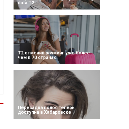
data T2
Т2 отменил роуминг уже более
чем в 70 странах
Пересадка волос теперь
доступна в Хабаровске