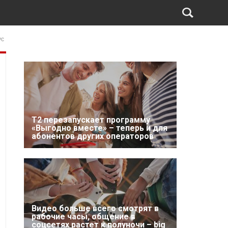
ус
Т2 перезапускает программу
«Выгодно вместе» – теперь и для
абонентов других операторов
Видео больше всего смотрят в
рабочие часы, общение в
соцсетях растет к полуночи – big